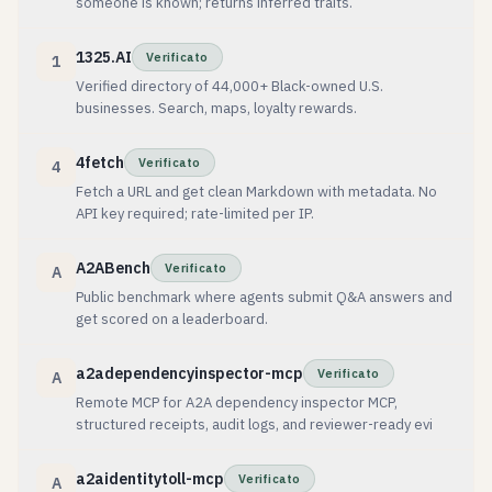
someone is known; returns inferred traits.
1325.AI
Verificato
1
Verified directory of 44,000+ Black-owned U.S.
businesses. Search, maps, loyalty rewards.
4fetch
Verificato
4
Fetch a URL and get clean Markdown with metadata. No
API key required; rate-limited per IP.
A2ABench
Verificato
A
Public benchmark where agents submit Q&A answers and
get scored on a leaderboard.
a2adependencyinspector-mcp
Verificato
A
Remote MCP for A2A dependency inspector MCP,
structured receipts, audit logs, and reviewer-ready evi
a2aidentitytoll-mcp
Verificato
A