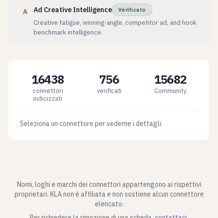
Ad Creative Intelligence
Verificato
A
Creative fatigue, winning-angle, competitor ad, and hook
benchmark intelligence.
16438
756
15682
connettori
verificati
Community
indicizzati
Seleziona un connettore per vederne i dettagli.
Nomi, loghi e marchi dei connettori appartengono ai rispettivi
proprietari. KLA non è affiliata e non sostiene alcun connettore
elencato.
Per richiedere la rimozione di una scheda,
contattaci
.