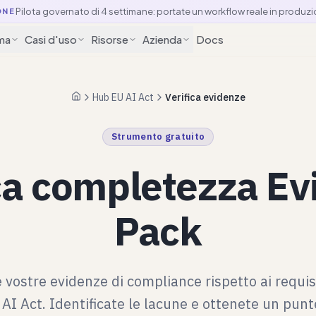
Pilota governato di 4 settimane: portate un workflow reale in produzi
ONE
ma
Casi d'uso
Risorse
Azienda
Docs
Hub EU AI Act
Verifica evidenze
Pagina iniziale
Strumento gratuito
ca completezza E
Pack
le vostre evidenze di compliance rispetto ai requis
 AI Act. Identificate le lacune e ottenete un punt