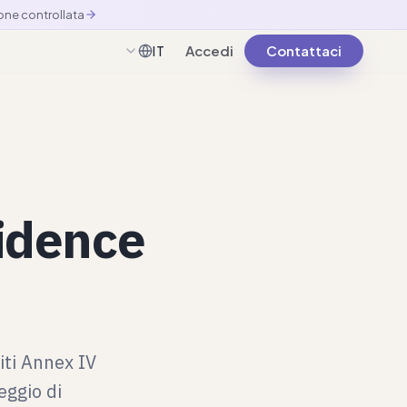
one controllata
Accedi
Contattaci
IT
Italiano
vidence
iti Annex IV
eggio di