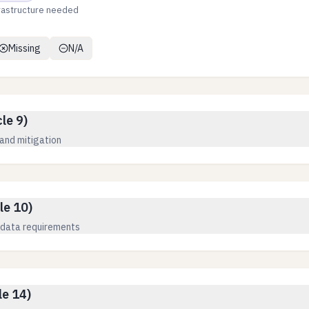
rastructure needed
Missing
N/A
le 9)
 and mitigation
le 10)
g data requirements
le 14)