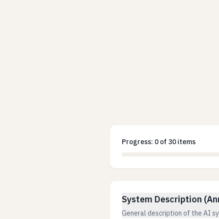
Progress:
0
of
30
items
System Description (An
General description of the AI s