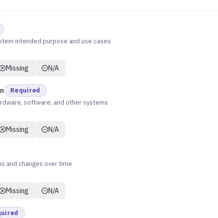
ystem intended purpose and use cases
Missing
N/A
on
Required
ardware, software, and other systems
Missing
N/A
ns and changes over time
Missing
N/A
uired