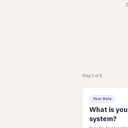
Step
1
of
8
Your Role
What is your
system?