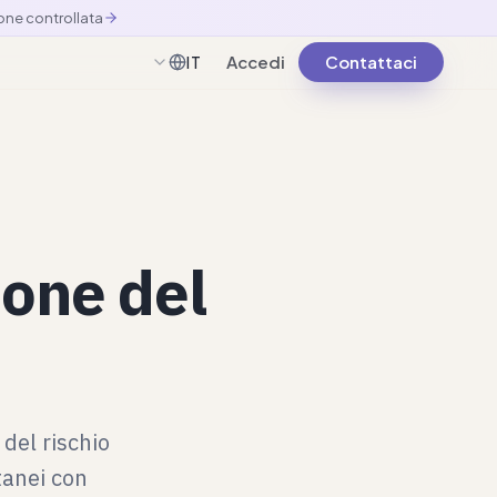
one controllata
Accedi
Contattaci
IT
Italiano
ione del
del rischio
tanei con