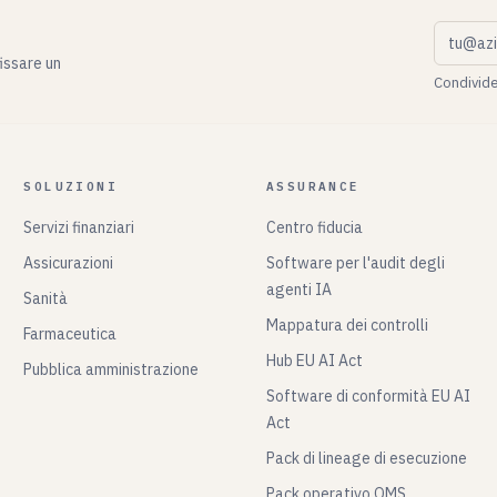
Email a
fissare un
Condivide
SOLUZIONI
ASSURANCE
Servizi finanziari
Centro fiducia
Assicurazioni
Software per l'audit degli
agenti IA
Sanità
Mappatura dei controlli
Farmaceutica
Hub EU AI Act
Pubblica amministrazione
Software di conformità EU AI
Act
Pack di lineage di esecuzione
Pack operativo QMS