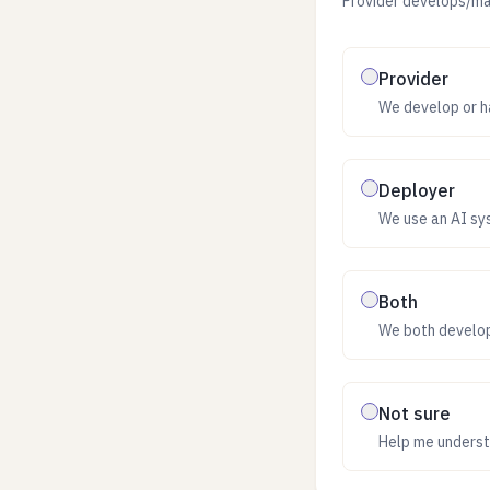
Provider develops/mar
Provider
We develop or h
Deployer
We use an AI sys
Both
We both develo
Not sure
Help me underst