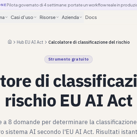
Pilota governato di 4 settimane: portate un workflow reale in produzi
ONE
ma
Casi d'uso
Risorse
Azienda
Docs
Hub EU AI Act
Calcolatore di classificazione del rischio
Pagina iniziale
Strumento gratuito
tore di classificaz
rischio EU AI Act
 a 8 domande per determinare la classificazione 
ro sistema AI secondo l'EU AI Act. Risultati istan