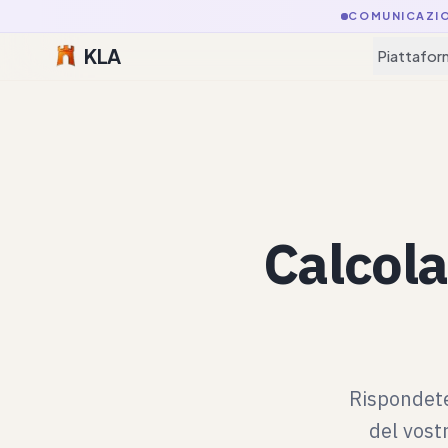
COMUNICAZI
KLA
Piattafor
Calcola
Rispondete
del vost