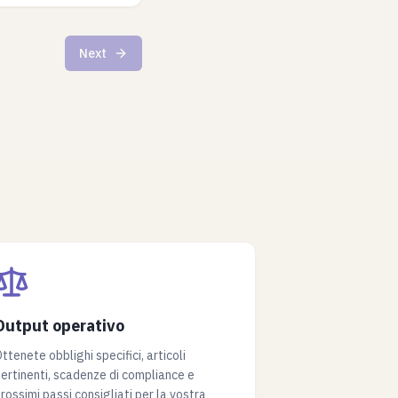
Next
Output operativo
ttenete obblighi specifici, articoli
ertinenti, scadenze di compliance e
rossimi passi consigliati per la vostra