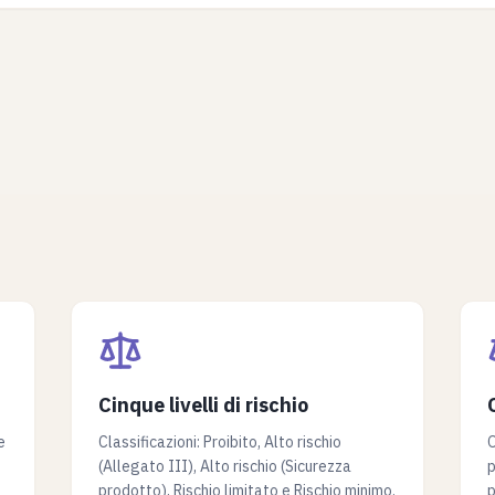
Cinque livelli di rischio
e
Classificazioni: Proibito, Alto rischio
O
(Allegato III), Alto rischio (Sicurezza
p
prodotto), Rischio limitato e Rischio minimo.
p