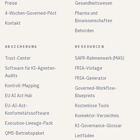
Preise
Gesundheitswesen
4-Wochen-Governed-Pilot
Pharma und
Biowissenschaften
Kontakt
Behörden
ABSICHERUNG
RESSOURCEN
Trust-Center
SAFR-Rahmenwerk (MAS)
Software für KI-Agenten-
FRIA-Vorlage
Audits
FRIA-Generator
Kontroll-Mapping
Governed-Workflow-
EU AI Act Hub
Blueprints
EU-AI-Act-
Kostenlose Tools
Konformitätssoftware
Konnektor-Verzeichnis
Execution-Lineage-Pack
KI-Governance-Glossar
QMS-Betriebspaket
Leitfäden