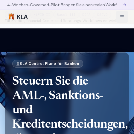
4-Wochen-Governed-Pilot: Bringen Sie einen realen Workflow in die kontrollierte Produktion
Finanzdienstleistungen
EU AI Act
MiFID II
Basel III
DORA
DSGVO
KLA
Für Kredit-, Financial-Crime- und Beratungs-Workflows entwickelt
KLA Control Plane für Banken
Steuern Sie die
AML-, Sanktions-
und
Kreditentscheidungen,