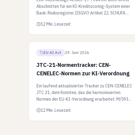
Abschnitten für ein KI-Kreditscoring-System einer
Bank: Risikoregister, DSGVO Artikel 22, SCHUFA
und die Ausnahme für Betrugserkennung.
12 Min. Lesezeit
EU AI Act
29. Juni 2026
JTC-21-Normentracker: CEN-
CENELEC-Normen zur KI-Verordnung
Ein laufend aktualisierter Tracker zu CEN-CENELEC
JTC 21, dem Komitee, das die harmonisierten
Normen der EU-KI-Verordnung erarbeitet: M/593
und M/613, Status der prEN 18xxx und Konformität
12 Min. Lesezeit
nach Artikel 40.