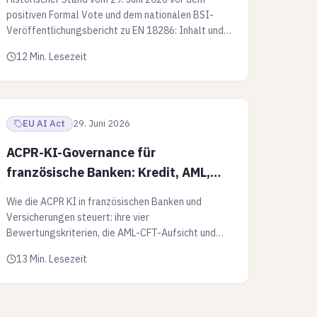
positiven Formal Vote und dem nationalen BSI-
Veröffentlichungsbericht zu EN 18286: Inhalt und
damaliger Status des prEN-18283-
12 Min. Lesezeit
Arbeitsentwurfs.
EU AI Act
29. Juni 2026
ACPR-KI-Governance für
französische Banken: Kredit, AML,
DORA
Wie die ACPR KI in französischen Banken und
Versicherungen steuert: ihre vier
Bewertungskriterien, die AML-CFT-Aufsicht und
das Zusammenspiel mit der Grundrechte-
13 Min. Lesezeit
Folgenabschätzung der EU-KI-Verordnung und
DORA.