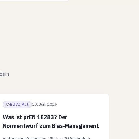
äden
EU AI Act
29. Juni 2026
Was ist prEN 18283? Der
Normentwurf zum Bias-Management
Historischer Stand vom 29. Juni 2026 vor dem