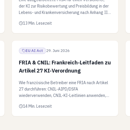
der KI zur Risikobewertung und Preisbildung in der
Lebens- und Krankenversicherung nach Anhang III
Nr. 5 Buchst. c einsetzt. Mit Tabelle zum
13 Min. Lesezeit
Geltungsbereich, Tiefe zu Gesundheitsdaten (Art.
9 DSGVO) und Risikoregister.
EU AI Act
29. Juni 2026
FRIA & CNIL: Frankreich-Leitfaden zu
Artikel 27 KI-Verordnung
Wie französische Betreiber eine FRIA nach Artikel
27 durchführen: CNIL-AIPD/DSFA
wiederverwenden, CNIL-KI-Leitlinien anwenden,
Frankreichs Marktüberwachungsbehörden finden –
14 Min. Lesezeit
mit Beispiel.