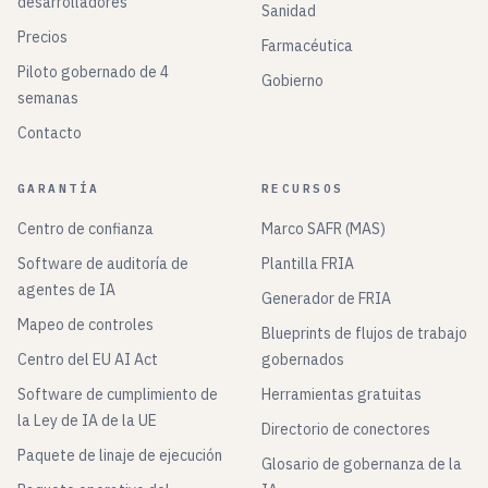
desarrolladores
Sanidad
Precios
Farmacéutica
Piloto gobernado de 4
Gobierno
semanas
Contacto
GARANTÍA
RECURSOS
Centro de confianza
Marco SAFR (MAS)
Software de auditoría de
Plantilla FRIA
agentes de IA
Generador de FRIA
Mapeo de controles
Blueprints de flujos de trabajo
Centro del EU AI Act
gobernados
Software de cumplimiento de
Herramientas gratuitas
la Ley de IA de la UE
Directorio de conectores
Paquete de linaje de ejecución
Glosario de gobernanza de la