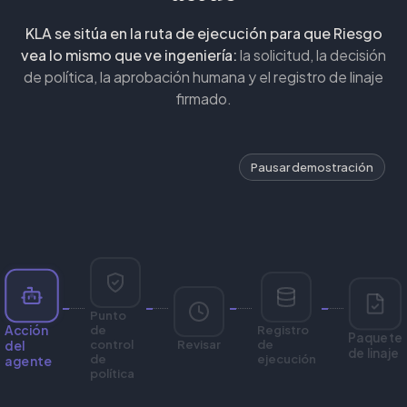
KLA se sitúa en la ruta de ejecución para que Riesgo
vea lo mismo que ve ingeniería:
la solicitud, la decisión
de política, la aprobación humana y el registro de linaje
firmado.
Pausar demostración
Aprobar un pago de tesorería por encima del umbral
interno
Punto
de
Registro
Acción
Paquete
control
Revisar
de
del
de linaje
de
ejecución
agente
política