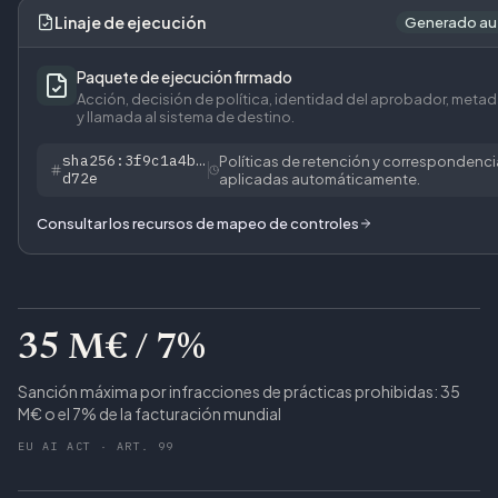
Linaje de ejecución
Generado au
Paquete de ejecución firmado
Acción, decisión de política, identidad del aprobador, meta
y llamada al sistema de destino.
sha256:3f9c1a4b…
Políticas de retención y correspondenc
d72e
aplicadas automáticamente.
Consultar los recursos de mapeo de controles
35 M€ / 7%
Sanción máxima por infracciones de prácticas prohibidas: 35
M€ o el 7% de la facturación mundial
EU AI ACT · ART. 99