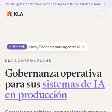
Piloto gobernado de 4 semanas: lleve un flujo de trabajo real a producción controlada
KLA
Controles y Evidencia para Agentes AML
Controles y Ev
INFORME
KLA CONTROL PLANE
Gobernanza operativa
para sus
sistemas de IA
en producción
Controles de políticas, aprobaciones humanas y