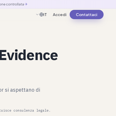
one controllata
Accedi
Contattaci
IT
Italiano
 Evidence
r si aspettano di
tuisce consulenza legale.