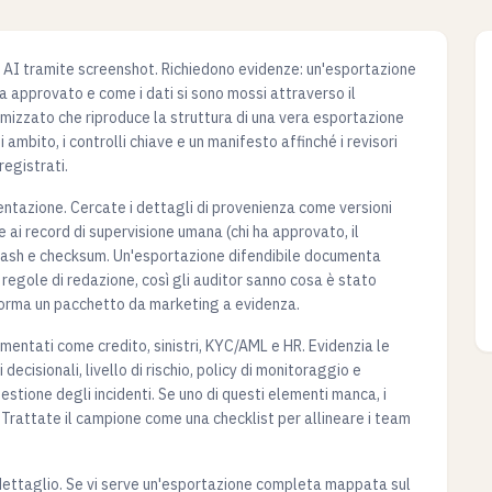
i AI tramite screenshot. Richiedono evidenze: un'esportazione
ha approvato e come i dati si sono mossi attraverso il
izzato che riproduce la struttura di una vera esportazione
 ambito, i controlli chiave e un manifesto affinché i revisori
registrati.
entazione. Cercate i dettagli di provenienza come versioni
re ai record di supervisione umana (chi ha approvato, il
e hash e checksum. Un'esportazione difendibile documenta
e regole di redazione, così gli auditor sanno cosa è stato
forma un pacchetto da marketing a evidenza.
ntati come credito, sinistri, KYC/AML e HR. Evidenzia le
 decisionali, livello di rischio, policy di monitoraggio e
stione degli incidenti. Se uno di questi elementi manca, i
Trattate il campione come una checklist per allineare i team
di dettaglio. Se vi serve un'esportazione completa mappata sul