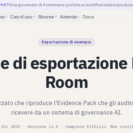
Pilota governato di 4 settimane: portate un workflow reale in produzi
ONE
ma
Casi d'uso
Risorse
Azienda
Docs
Esportazione di esempio
 di esportazione
Room
ato che riproduce l'Evidence Pack che gli audito
ricevere da un sistema di governance AI.
 dic 2025 · Versione v1.0 · Campione fittizio. Non costi