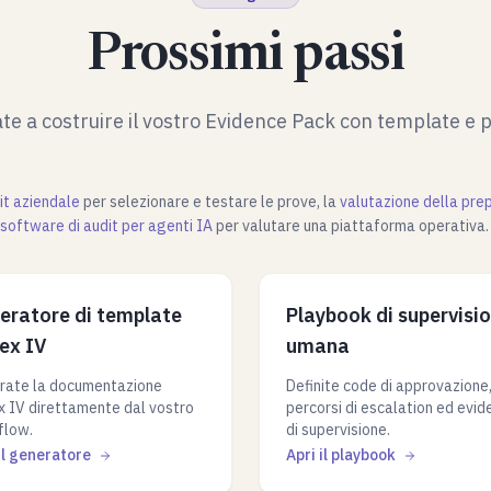
Prossimi passi
te a costruire il vostro Evidence Pack con template e 
it aziendale
per selezionare e testare le prove, la
valutazione della pre
software di audit per agenti IA
per valutare una piattaforma operativa.
eratore di template
Playbook di supervisi
ex IV
umana
rate la documentazione
Definite code di approvazione
 IV direttamente dal vostro
percorsi di escalation ed evi
flow.
di supervisione.
il generatore
Apri il playbook