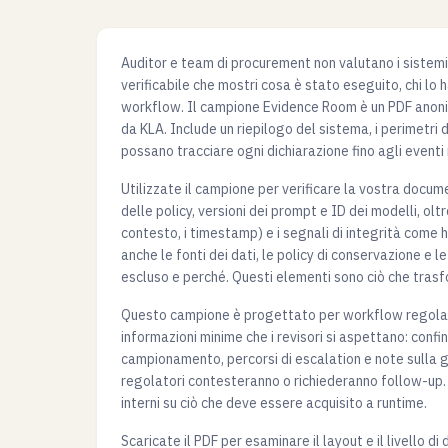
Auditor e team di procurement non valutano i sistem
verificabile che mostri cosa è stato eseguito, chi lo 
workflow. Il campione Evidence Room è un PDF anonim
da KLA. Include un riepilogo del sistema, i perimetri di
possano tracciare ogni dichiarazione fino agli eventi 
Utilizzate il campione per verificare la vostra docum
delle policy, versioni dei prompt e ID dei modelli, olt
contesto, i timestamp) e i segnali di integrità com
anche le fonti dei dati, le policy di conservazione e l
escluso e perché. Questi elementi sono ciò che tras
Questo campione è progettato per workflow regolame
informazioni minime che i revisori si aspettano: confini
campionamento, percorsi di escalation e note sulla ge
regolatori contesteranno o richiederanno follow-up. 
interni su ciò che deve essere acquisito a runtime.
Scaricate il PDF per esaminare il layout e il livello 